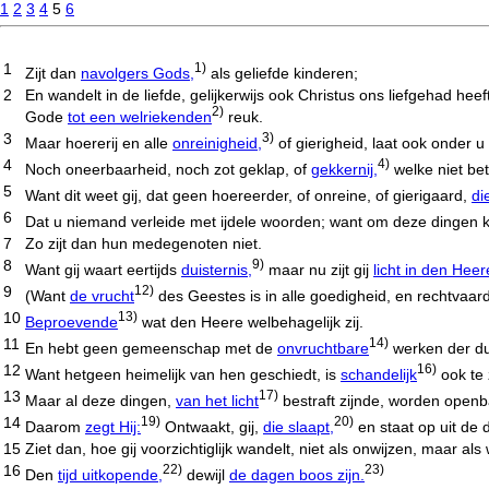
1
2
3
4
5
6
1
1)
Zijt dan
navolgers Gods,
als geliefde kinderen;
2
En wandelt in de liefde, gelijkerwijs ook Christus ons liefgehad he
2)
Gode
tot een welriekenden
reuk.
3
3)
Maar hoererij en alle
onreinigheid,
of gierigheid, laat ook onder u
4
4)
Noch oneerbaarheid, noch zot geklap, of
gekkernij,
welke niet b
5
Want dit weet gij, dat geen hoereerder, of onreine, of gierigaard,
di
6
Dat u niemand verleide met ijdele woorden; want om deze dingen
7
Zo zijt dan hun medegenoten niet.
8
9)
Want gij waart eertijds
duisternis,
maar nu zijt gij
licht in den Heer
9
12)
(Want
de vrucht
des Geestes is in alle goedigheid, en rechtvaar
10
13)
Beproevende
wat den Heere welbehagelijk zij.
11
14)
En hebt geen gemeenschap met de
onvruchtbare
werken der du
12
16)
Want hetgeen heimelijk van hen geschiedt, is
schandelijk
ook te
13
17)
Maar al deze dingen,
van het licht
bestraft zijnde, worden open
14
19)
20)
Daarom
zegt Hij:
Ontwaakt, gij,
die slaapt,
en staat op uit de 
15
Ziet dan, hoe gij voorzichtiglijk wandelt, niet als onwijzen, maar als 
16
22)
23)
Den
tijd uitkopende,
dewijl
de dagen boos zijn.