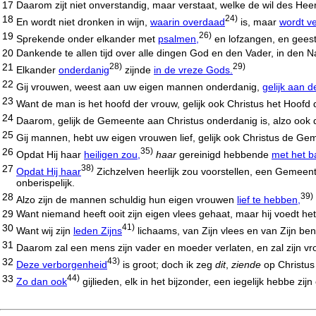
17
Daarom zijt niet onverstandig, maar verstaat, welke de wil des Heer
18
24)
En wordt niet dronken in wijn,
waarin overdaad
is, maar
wordt v
19
26)
Sprekende onder elkander met
psalmen,
en lofzangen, en gees
20
Dankende te allen tijd over alle dingen God en den Vader, in den
21
28)
29)
Elkander
onderdanig
zijnde
in de vreze Gods.
22
Gij vrouwen, weest aan uw eigen mannen onderdanig,
gelijk aan 
23
Want de man is het hoofd der vrouw, gelijk ook Christus het Hoofd
24
Daarom, gelijk de Gemeente aan Christus onderdanig is, alzo oo
25
Gij mannen, hebt uw eigen vrouwen lief, gelijk ook Christus de Ge
26
35)
Opdat Hij haar
heiligen zou,
haar
gereinigd hebbende
met het b
27
38)
Opdat Hij haar
Zichzelven heerlijk zou voorstellen, een Gemeente, 
onberispelijk.
28
39)
Alzo zijn de mannen schuldig hun eigen vrouwen
lief te hebben,
29
Want niemand heeft ooit zijn eigen vlees gehaat, maar hij voedt he
30
41)
Want wij zijn
leden Zijns
lichaams, van Zijn vlees en van Zijn be
31
Daarom zal een mens zijn vader en moeder verlaten, en zal zijn 
32
43)
Deze verborgenheid
is groot; doch ik zeg
dit
,
ziende
op Christus
33
44)
Zo dan ook
gijlieden, elk in het bijzonder, een iegelijk hebbe zij